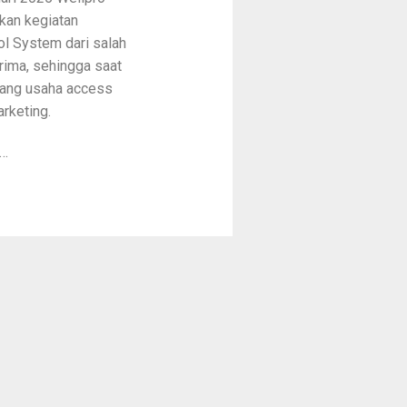
kan kegiatan
l System dari salah
rima, sehingga saat
dang usaha access
rketing.
 …