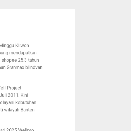
 Minggu Kliwon
gsung mendapatkan
 shopee 25.3 tahun
aan Granmax blindvan
ell Project
li 2011. Kini
elayani kebutuhan
ti wilayah Banten
ari 2025 Wellpro